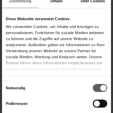
Zustimmung
Details
Über Cookies
Diese Webseite verwendet Cookies
Wir verwenden Cookies, um Inhalte und Anzeigen zu
personalisieren, Funktionen für soziale Medien anbieten
zu können und die Zugriffe auf unsere Website zu
analysieren. Außerdem geben wir Informationen zu Ihrer
Verwendung unserer Website an unsere Partner für
soziale Medien, Werbung und Analysen weiter. Unsere
Partner führen diese Informationen möglicherweise mit
weiteren Daten zusammen, die Sie ihnen bereitgestellt
haben oder die sie im Rahmen Ihrer Nutzung der Dienste
gesammelt haben.
Einwilligungsauswahl
Notwendig
Mehr Sicherheit für Ihr Zuhause?
Veröffentlicht
5. Juni 2017
Präferenzen
am
Perfekten Schutz vor weitreichenden und kostspieligen Schäden