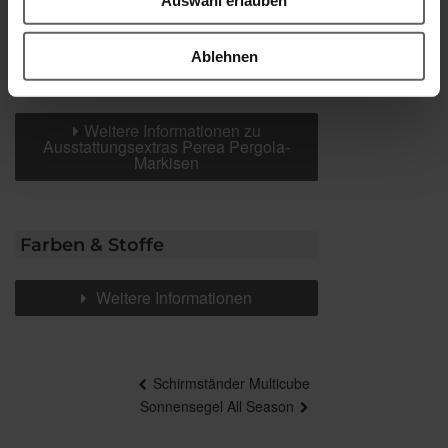
senkrechten Verschattung
Heizstrahler
Seiten-Markise
Ablehnen
Spannrahmen
Weitere Informationen zu
Ausstattungsextras Perea Pergola-
Markisen
Farben & Stoffe
Weitere Informationen
Beitragsnavigation
Schirmständer Multicube
Sonnensegel All Season