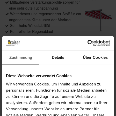
Mitlaufende Verstärkungsprofile sorgen für
eine sehr gute Tuchspannung
Wetterfester und regensicherer Stoff für ein
angenehmes Klima unter der Markise
Sehr hohe Windstabilität
Kontrollierter Regenablauf
Produktdetails
Zustimmung
Details
Über Cookies
max. Breite: 6.000 mm
Downloads
max. Ausfall: 6.000 mm
Diese Webseite verwendet Cookies
max. Fläche: 36 m²
Wir verwenden Cookies, um Inhalte und Anzeigen zu
Antrieb: Motor
personalisieren, Funktionen für soziale Medien anbieten
Farbe: Pulverbeschichtet gem. WAREMA
zu können und die Zugriffe auf unsere Website zu
Farbwelt
analysieren. Außerdem geben wir Informationen zu Ihrer
Markisentuch: Soltis W96
Verwendung unserer Website an unsere Partner für
Montage: Wandmontage
soziale Medien, Werbung und Analysen weiter. Unsere